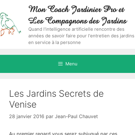
Aller
Skip
Mon Coach Jardinier Pro et
au
to
contenu
content
Les Compagnons des Jardins
Quand l'intelligence artificielle rencontre des
années de savoir faire pour l'entretien des jardins
en service à la personne
Menu
Les Jardins Secrets de
Venise
28 janvier 2016
par
Jean-Paul Chauvet
Au premier regard vous serez subjugué par ces