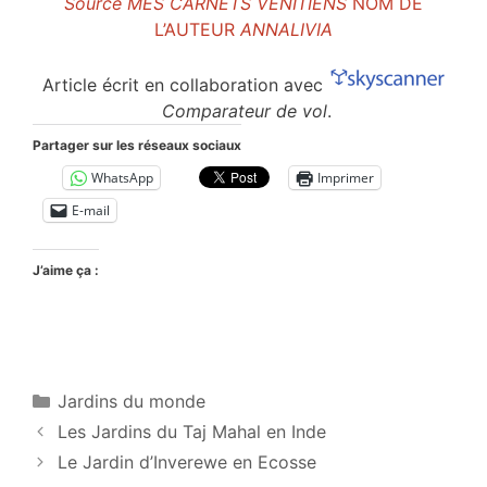
Source MES CARNETS VÉNITIENS
NOM DE
L’AUTEUR
ANNALIVIA
Article écrit en collaboration avec
Comparateur de vol
.
Partager sur les réseaux sociaux
WhatsApp
Imprimer
E-mail
J’aime ça :
Catégories
Jardins du monde
Les Jardins du Taj Mahal en Inde
Le Jardin d’Inverewe en Ecosse