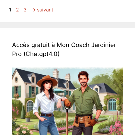
Page
Page
Page
1
2
3
→
suivant
Accès gratuit à Mon Coach Jardinier
Pro (Chatgpt4.0)