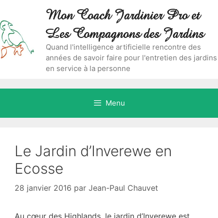
Aller
Skip
Mon Coach Jardinier Pro et
au
to
contenu
content
Les Compagnons des Jardins
Quand l'intelligence artificielle rencontre des
années de savoir faire pour l'entretien des jardins
en service à la personne
Menu
Le Jardin d’Inverewe en
Ecosse
28 janvier 2016
par
Jean-Paul Chauvet
Au cœur des Highlands, le jardin d’Inverewe est