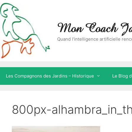
Aller
Skip
au
to
contenu
content
Mon Coach Jar
Quand l'intelligence artificielle re
Les Compagnons des Jardins – Historique
Le Blog d
800px-alhambra_in_t