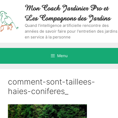
Aller
Skip
Mon Coach Jardinier Pro et
au
to
contenu
content
Les Compagnons des Jardins
Quand l'intelligence artificielle rencontre des
années de savoir faire pour l'entretien des jardins
en service à la personne
Menu
comment-sont-taillees-
haies-coniferes_