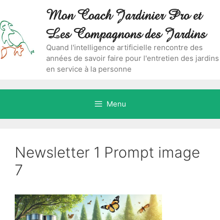
Aller
Skip
Mon Coach Jardinier Pro et
au
to
contenu
content
Les Compagnons des Jardins
Quand l'intelligence artificielle rencontre des
années de savoir faire pour l'entretien des jardins
en service à la personne
Menu
Newsletter 1 Prompt image
7