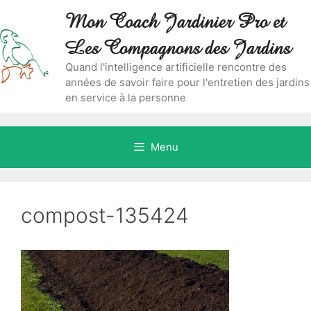
Aller
Skip
Mon Coach Jardinier Pro et
au
to
contenu
content
Les Compagnons des Jardins
Quand l'intelligence artificielle rencontre des
années de savoir faire pour l'entretien des jardins
en service à la personne
Menu
compost-135424