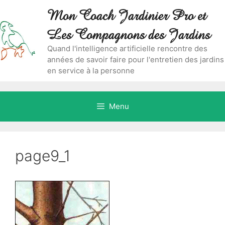
Aller
Skip
Mon Coach Jardinier Pro et
au
to
contenu
content
Les Compagnons des Jardins
Quand l'intelligence artificielle rencontre des
années de savoir faire pour l'entretien des jardins
en service à la personne
Menu
page9_1