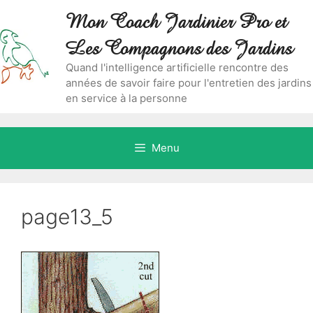
Aller
Skip
Mon Coach Jardinier Pro et
au
to
contenu
content
Les Compagnons des Jardins
Quand l'intelligence artificielle rencontre des
années de savoir faire pour l'entretien des jardins
en service à la personne
Menu
page13_5